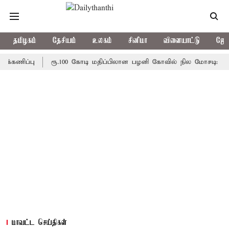
தமிழகம்
தேசியம்
உலகம்
சினிமா
விளையாட்டு
ஜோத
ப்பு
ரூ.100 கோடி மதிப்பிலான பழனி கோவில் நில மோசடி: கைதானவர்
மாவட்ட செய்திகள்