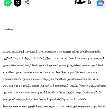
Follow Us
சாயல்குடி,
கடலாடி வட்டாட்சியர் அலுவலகம் முன்பு தமிழ்நாடு அரசு ஊழியர் சங்கம் சார்பில் கவன ஈர்ப்பு
ஆர்ப்பாட்டம் நடைபெற்றது. ஆர்ப்பாட்டத்திற்கு கடலாடி வட்டம் கிளைச் செயலாளர் சரவணகுமார்,
இணைச்செயலாளர் களஞ்சியம், துணைத் தலைவர் தங்கராஜ் ஆகியோர் தலைமை தாங்கினர்.
வட்ட கிளை துணைத்தலைவர்கள் மணிகண்டன், கோவிந்த ராஜன், இணைச் செயலாளர்
சரவணன் காந்தி, துணைத் தலைவர் ஆறுமுகம் ஆகியோர் முன்னிலை வகித்தனர். மாவட்ட
செயலாளர் சேகர், மாவட்ட துணை தலைவர் முத்துராமலிங்கம், மாவட்ட இணைச் செயலாளர் பால
முருகன் ஆகியோர் கண்டன உரை நிகழ்த்தினார். ஆர்ப்பாட் டத்தில் பழைய பென்சன் திட்டம்
நடைமுறைப் படுத்தவும் அகவிலைப்படி உயர்வு சரன் விடுப்பு ஒப்படைப்பு உள்ளிட்ட
கோரிக்கைகளை வலியுறுத்தி கோஷங்கள் எழுப்பப்பட்டன. கிளை துணைத்தலைவர் முருகேசன்