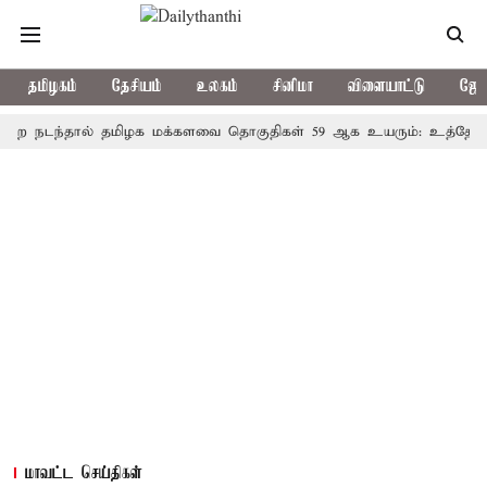
தமிழகம்
தேசியம்
உலகம்
சினிமா
விளையாட்டு
ஜோத
்தால் தமிழக மக்களவை தொகுதிகள் 59 ஆக உயரும்: உத்தேச பட்டிய
மாவட்ட செய்திகள்