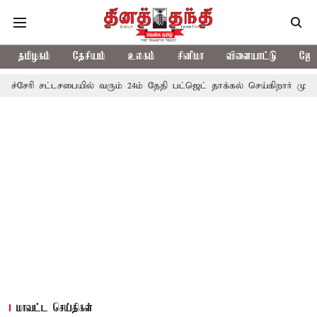
தமிழகம்
தேசியம்
உலகம்
சினிமா
விளையாட்டு
ஜோத
ட்டசபையில் வரும் 24ம் தேதி பட்ஜெட் தாக்கல் செய்கிறார் முதல்-அமைச்சர் 
மாவட்ட செய்திகள்