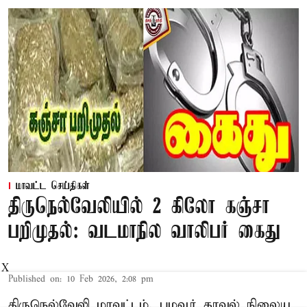
மாவட்ட செய்திகள்
திருநெல்வேலியில் 2 கிலோ கஞ்சா
பறிமுதல்: வடமாநில வாலிபர் கைது
X
Published on
:
10 Feb 2026, 2:08 pm
திருநெல்வேலி மாவட்டம், பழவூர் காவல் நிலைய