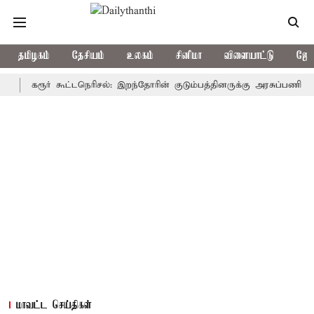
தமிழகம்
தேசியம்
உலகம்
சினிமா
விளையாட்டு
ஜோத
கரூர் கூட்டநெரிசல்: இறந்தோரின் குடும்பத்தினருக்கு அரசுப்பணி வழக்கு; வ
மாவட்ட செய்திகள்