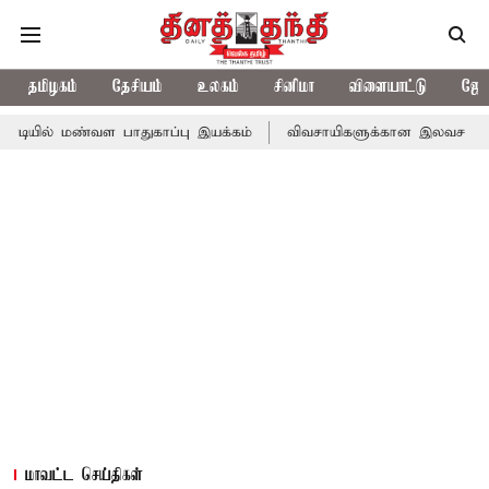
தமிழகம்
தேசியம்
உலகம்
சினிமா
விளையாட்டு
ஜோத
்வள பாதுகாப்பு இயக்கம்
விவசாயிகளுக்கான இலவச மின்சாரத்துக்காக 
மாவட்ட செய்திகள்