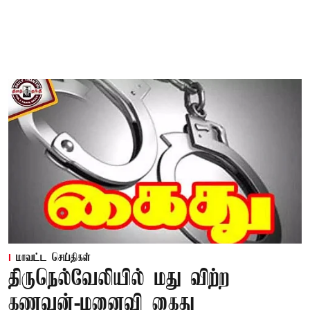
மாவட்ட செய்திகள்
திருநெல்வேலியில் மது விற்ற
கணவன்-மனைவி கைது