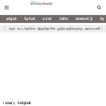
தமிழகம்
தேசியம்
உலகம்
சினிமா
விளையாட்டு
ஜோத
ரூர் கூட்டநெரிசல்: இறந்தோரின் குடும்பத்தினருக்கு அரசுப்பணி வழக்கு; வர
மாவட்ட செய்திகள்