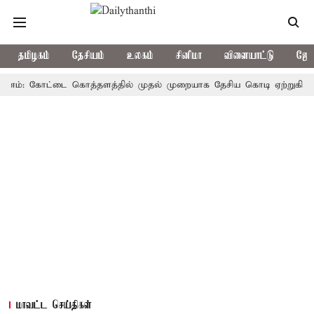
தமிழகம்
தேசியம்
உலகம்
சினிமா
விளையாட்டு
ஜோத
: கோட்டை கொத்தளத்தில் முதல் முறையாக தேசிய கொடி ஏற்றுகிறார், முதல
மாவட்ட செய்திகள்