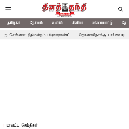
தமிழகம்
தேசியம்
உலகம்
சினிமா
விளையாட்டு
ஜோத
ை நீதிமன்றம் பிடிவாராண்ட்
தொலைநோக்கு பார்வையுடன் கூடிய வேளா
மாவட்ட செய்திகள்