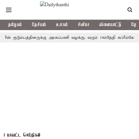
தமிழகம்
தேசியம்
உலகம்
சினிமா
விளையாட்டு
ஜோத
குடும்பத்தினருக்கு அரசுப்பணி வழக்கு; வரும் 14ம்தேதி சுப்ரீம்கோர்ட்டில
மாவட்ட செய்திகள்