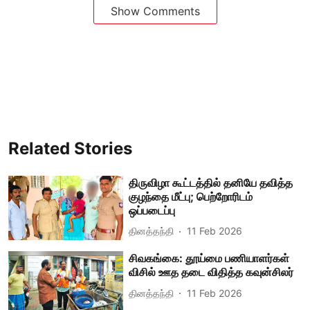
Show Comments
Related Stories
திருவிழா கூட்டத்தில் தனியே தவித்த
குழந்தை மீட்பு; பெற்றோரிடம்
ஒப்படைப்பு
தினத்தந்தி
11 Feb 2026
சிவகங்கை: தூய்மை பணியாளர்கள்
விசில் ஊத தடை விதித்த கவுன்சிலர்
தினத்தந்தி
11 Feb 2026