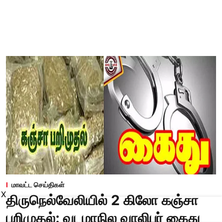
மாவட்ட செய்திகள்
X
திருநெல்வேலியில் 2 கிலோ கஞ்சா
பறிமுதல்: வடமாநில வாலிபர் கைது