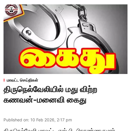
மாவட்ட செய்திகள்
திருநெல்வேலியில் மது விற்ற
கணவன்-மனைவி கைது
Published on
:
10 Feb 2026, 2:17 pm
திருநெல்வேலி மாவட்ட எஸ்.பி. பிரசண்ணகுமார்