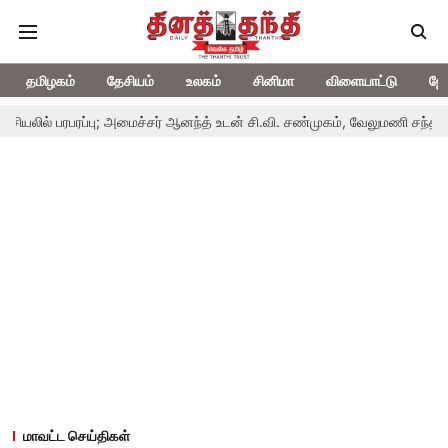
தமிழகம்
தேசியம்
உலகம்
சினிமா
விளையாட்டு
ஜோ
்பு; அமைச்சர் ஆனந்த் உடன் சி.வி. சண்முகம், வேலுமணி சந்திப்பு
மண் வள
மாவட்ட செய்திகள்