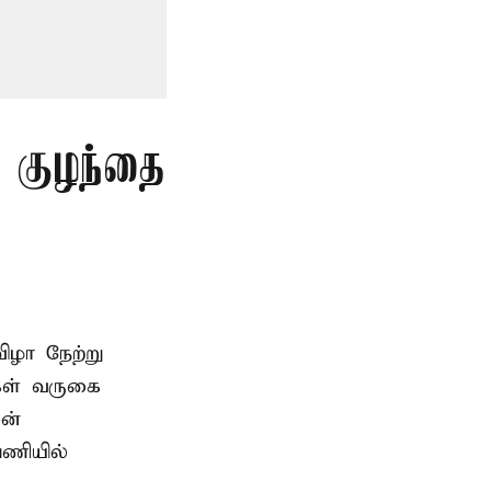
த குழந்தை
ிழா நேற்று
கள் வருகை
ன்
பணியில்