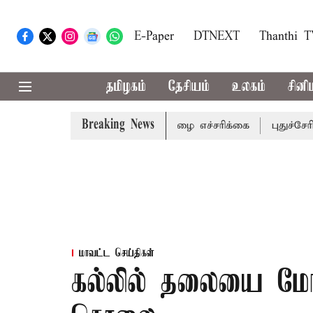
E-Paper
DTNEXT
Thanthi 
தமிழகம்
தேசியம்
உலகம்
சினி
Breaking News
 ஆகிய மாவட்டங்களுக்கு கன மழை எச்சரிக்கை
புதுச்சேரி சட
மாவட்ட செய்திகள்
கல்லில் தலையை மோ