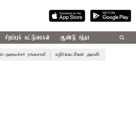
சிறப்புக் கட்டுரைகள்
ஆண்டு சந்தா
மைச்சர் ரங்கசாமி
எதிர்க்கட்சிகள் அமளி: நாடாளுமன்ற இரு 