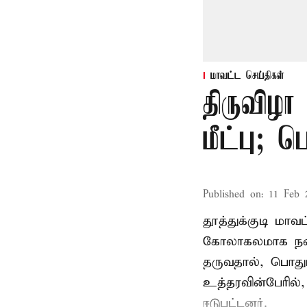
மாவட்ட செய்திகள்
திருவிழா
மீட்பு; 
Published on
:
11 Feb 
தூத்துக்குடி மா
கோலாகலமாக நடை
தருவதால், பொதும
உத்தரவின்பேரில்,
ஈடுபட்டனர்.