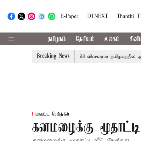
E-Paper
DTNEXT
Thanthi 
தமிழகம்
தேசியம்
உலகம்
சினி
Breaking News
மைச்சர் விஜய் உரை
காவிரி விவகாரம்: தமிழகத்தில் அனைத்து
மாவட்ட செய்திகள்
கனமழைக்கு மூதாட்டி
கனமழைக்கு மூதாட்டி வீடு இடிந்தது.