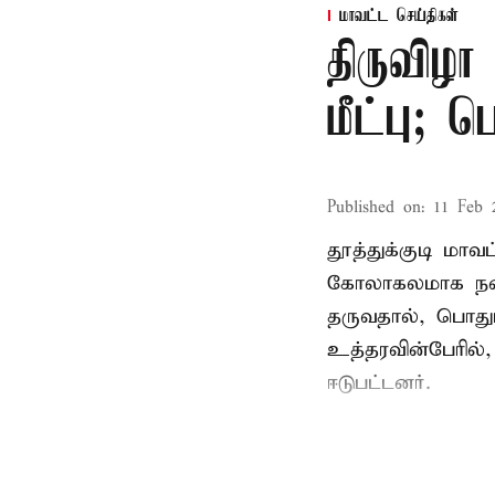
மாவட்ட செய்திகள்
திருவிழா
மீட்பு; 
Published on
:
11 Feb 
தூத்துக்குடி மா
கோலாகலமாக நடை
தருவதால், பொதும
உத்தரவின்பேரில்,
ஈடுபட்டனர்.