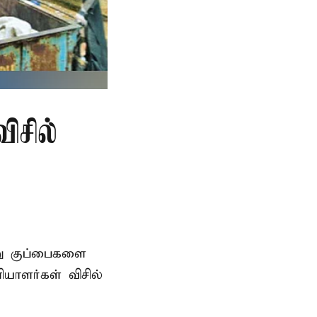
ிசில்
று குப்பைகளை
யாளர்கள் விசில்