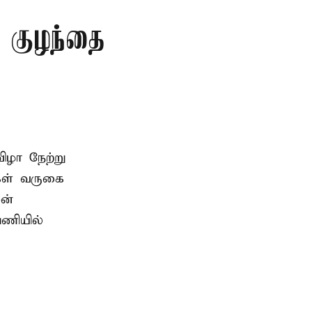
த குழந்தை
ிழா நேற்று
கள் வருகை
ன்
பணியில்