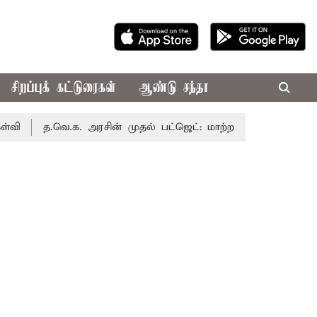
சிறப்புக் கட்டுரைகள்
ஆண்டு சந்தா
த.வெ.க. அரசின் முதல் பட்ஜெட்: மாற்றமா?, தடுமாற்றமா?
சட்ட