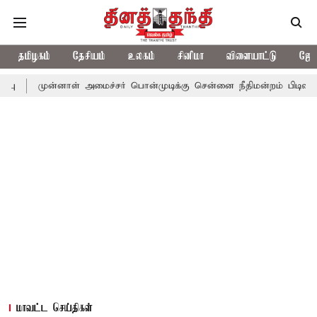
தமிழகம்
தேசியம்
உலகம்
சினிமா
விளையாட்டு
ஜோத
்னாள் அமைச்சர் பொன்முடிக்கு சென்னை நீதிமன்றம் பிடிவாராண்ட்
த
மாவட்ட செய்திகள்