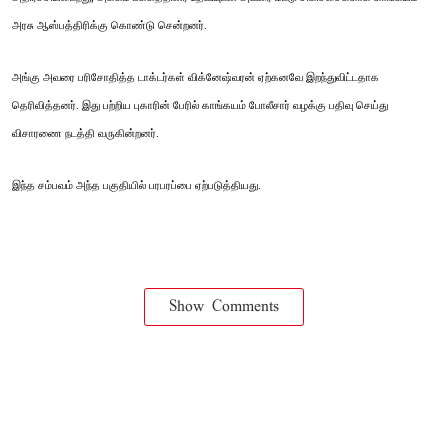
அரசு ஆஸ்பத்திரிக்கு கொண்டு சென்றனர்.
அங்கு அவரை பரிசோதித்த டாக்டர்கள் விக்னேஷ்வரன் ஏற்கனவே இறந்துவிட்டதாக
தெரிவித்தனர். இது பற்றிய புகாரின் பேரில் காங்கயம் போலீசார் வழக்கு பதிவு செய்து
விசாரணை நடத்தி வருகின்றனர்.
இந்த சம்பவம் அந்த பகுதியில் பரபரப்பை ஏற்படுத்தியது.
Show Comments