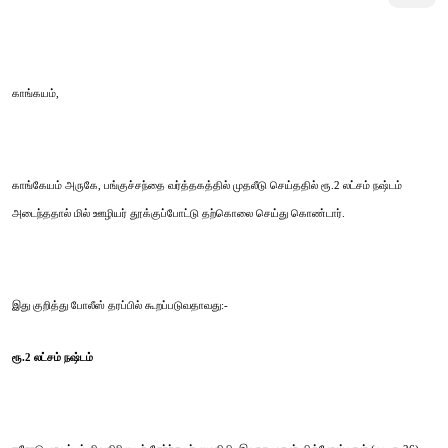
காங்கயம்,
காங்கேயம் அருகே, பங்குச்சந்தை வர்த்தகத்தில் முதலீடு செய்ததில் ரூ.2 லட்சம் நஷ்டம்
அடைந்ததால் மில் ஊழியர் தூக்குப்போட்டு தற்கொலை செய்து கொண்டார்.
இது குறித்து போலீஸ் தரப்பில் கூறப்படுவதாவது:-
ரூ.2 லட்சம் நஷ்டம்