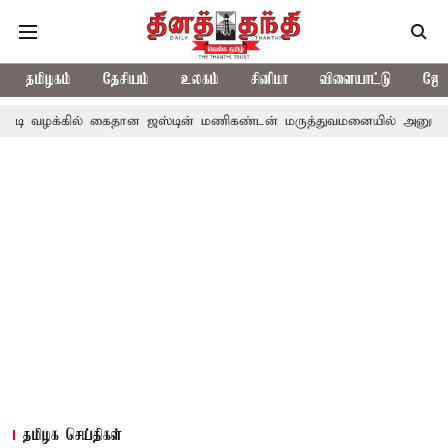
தமிழகம்
தேசியம்
உலகம்
சினிமா
விளையாட்டு
ஜோத
் கைதான ஜஸ்டின் மணிகண்டன் மருத்துவமனையில் அனுமதி
காவிரி
தமிழக செய்திகள்