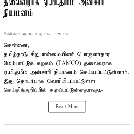
தலைவராக ஏ.பி.தமீம் அன்சாரி
நியமனம்
Published on
:
07 Aug 2026, 5:28 am
சென்னை,
தமிழ்நாடு சிறுபான்மையினர் பொருளாதார
மேம்பாட்டுக் கழகம் (TAMCO) தலைவராக
ஏ.பி.தமீம் அன்சாரி நியமனம் செய்யப்பட்டுள்ளார்.
இது தொடர்பாக வெளியிடப்பட்டுள்ள
செய்திக்குறிப்பில் கூறப்பட்டுள்ளதாவது;-
Read More