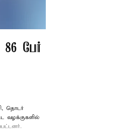
86 பேர்
ி, தொடர்
ட்ட வழக்குகளில்
பட்டனர்.