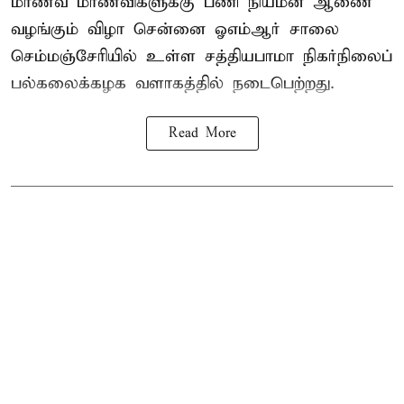
மாணவ மாணவிகளுக்கு பணி நியமன ஆணை
வழங்கும் விழா சென்னை ஓஎம்ஆர் சாலை
செம்மஞ்சேரியில் உள்ள சத்தியபாமா நிகர்நிலைப்
பல்கலைக்கழக வளாகத்தில் நடைபெற்றது.
Read More