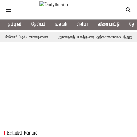
தமிழகம்
தேசியம்
உலகம்
சினிமா
விளையாட்டு
ஜோத
கோர்ட்டில் விசாரணை
அமர்நாத் யாத்திரை தற்காலிகமாக நிறுத்தம்
இ
Branded Feature