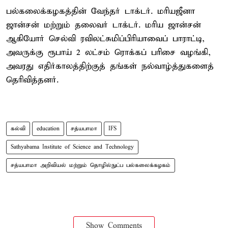
பல்கலைக்கழகத்தின் வேந்தர் டாக்டர். மரியஜீனா
ஜான்சன் மற்றும் தலைவர் டாக்டர். மரிய ஜான்சன்
ஆகியோர் செல்வி ரவிலட்சுமிப்பிரியாவைப் பாராட்டி,
அவருக்கு ரூபாய் 2 லட்சம் ரொக்கப் பரிசை வழங்கி,
அவரது எதிர்காலத்திற்குத் தங்கள் நல்வாழ்த்துகளைத்
தெரிவித்தனர்.
கல்வி
education
சத்யபாமா
IFS
Sathyabama Institute of Science and Technology
சத்யபாமா அறிவியல் மற்றும் தொழில்நுட்ப பல்கலைக்கழகம்
Show Comments