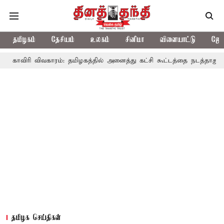
தமிழகம்
தேசியம்
உலகம்
சினிமா
விளையாட்டு
ஜோத
விவகாரம்: தமிழகத்தில் அனைத்து கட்சி கூட்டத்தை நடத்தாது ஏன்? உதயநி
தமிழக செய்திகள்