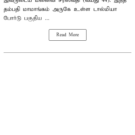
இவருடைய மனைவி சரஸ்வதி (வயது 44). இந்த
தம்பதி மாமாங்கம் அருகே உள்ள டால்மியா
போர்டு பகுதிய ...
Read More