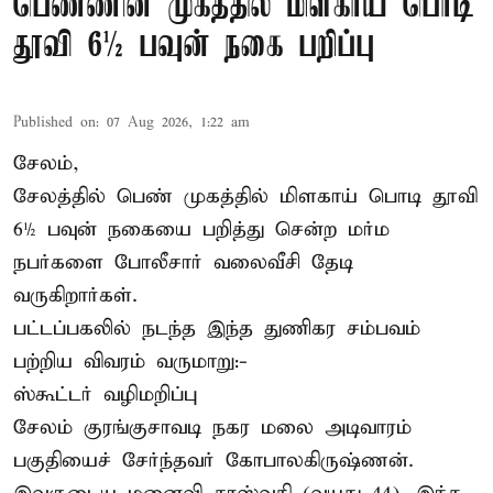
பெண்ணின் முகத்தில் மிளகாய் பொடி
தூவி 6½ பவுன் நகை பறிப்பு
Published on
:
07 Aug 2026, 1:22 am
சேலம்,
சேலத்தில் பெண் முகத்தில் மிளகாய் பொடி தூவி
6½ பவுன் நகையை பறித்து சென்ற மர்ம
நபர்களை போலீசார் வலைவீசி தேடி
வருகிறார்கள்.
பட்டப்பகலில் நடந்த இந்த துணிகர சம்பவம்
பற்றிய விவரம் வருமாறு:-
ஸ்கூட்டர் வழிமறிப்பு
சேலம் குரங்குசாவடி நகர மலை அடிவாரம்
பகுதியைச் சேர்ந்தவர் கோபாலகிருஷ்ணன்.