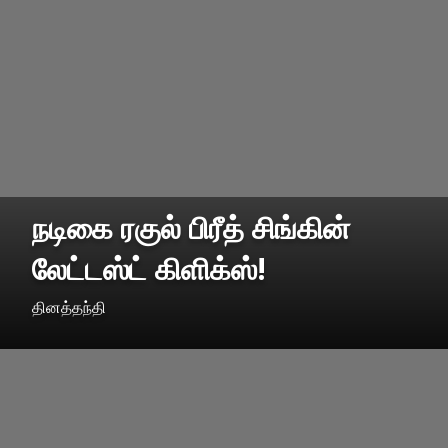
நடிகை ரகுல் பிரீத் சிங்கின்
லேட்டஸ்ட் கிளிக்ஸ்!
தினத்தந்தி