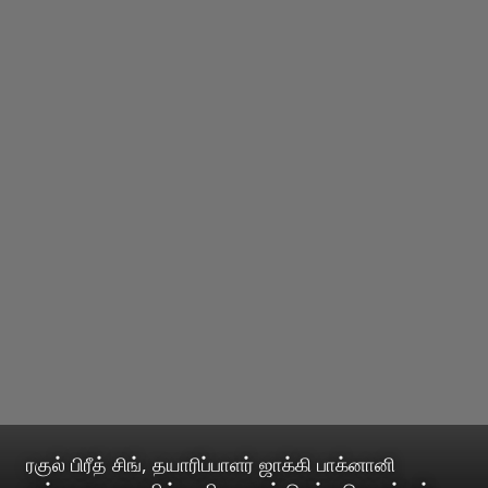
ரகுல் பிரீத் சிங், தயாரிப்பாளர் ஜாக்கி பாக்னானி