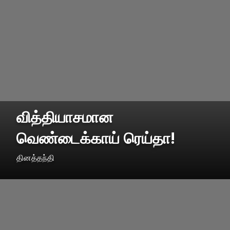
வித்தியாசமான
வெண்டைக்காய் ரெய்தா!
தினத்தந்தி