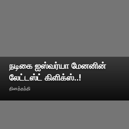
நடிகை ஐஸ்வர்யா மேனனின்
லேட்டஸ்ட் கிளிக்ஸ்..!
தினத்தந்தி