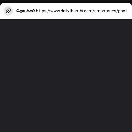
தொடக்கம்
https://www.dailythanthi.com/ampstories/photo-story/actress-bhagyashree-borses-latest-clicks