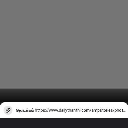
தொடக்கம்
https://www.dailythanthi.com/ampstories/photo-story/actress-aishwarya-menens-latest-clicks