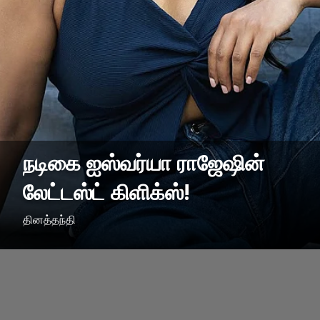
நடிகை ஐஸ்வர்யா ராஜேஷின்
லேட்டஸ்ட் கிளிக்ஸ்!
தினத்தந்தி