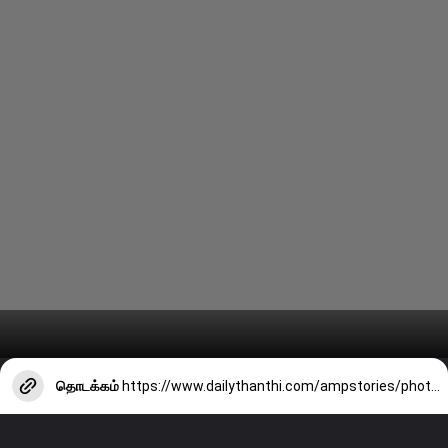
தொடக்கம்
https://www.dailythanthi.com/ampstories/photo-story/actress-kayadu-lohars-latest-clicks-4