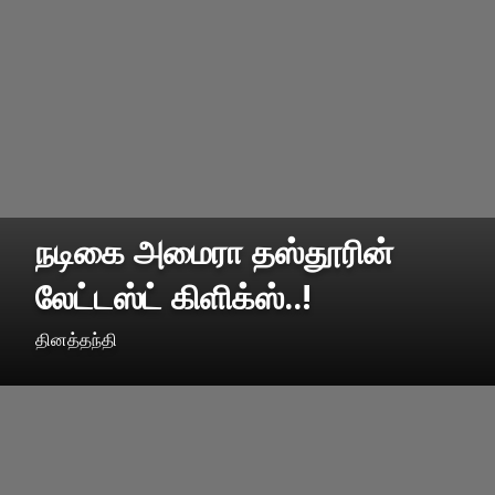
நடிகை அமைரா தஸ்தூரின்
லேட்டஸ்ட் கிளிக்ஸ்..!
தினத்தந்தி