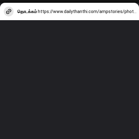
தொடக்கம்
https://www.dailythanthi.com/ampstories/photo-story/actress-eesha-rebbas-latest-clicks