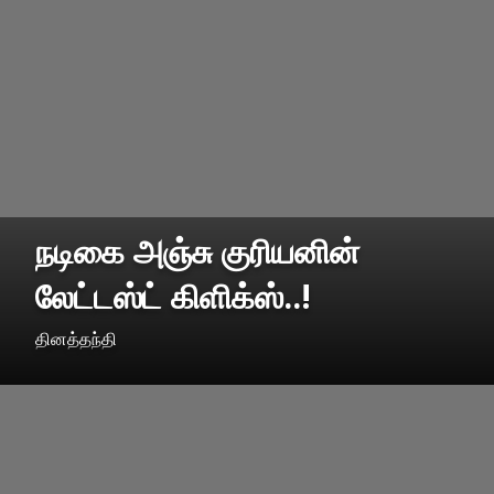
நடிகை அஞ்சு குரியனின்
லேட்டஸ்ட் கிளிக்ஸ்..!
தினத்தந்தி