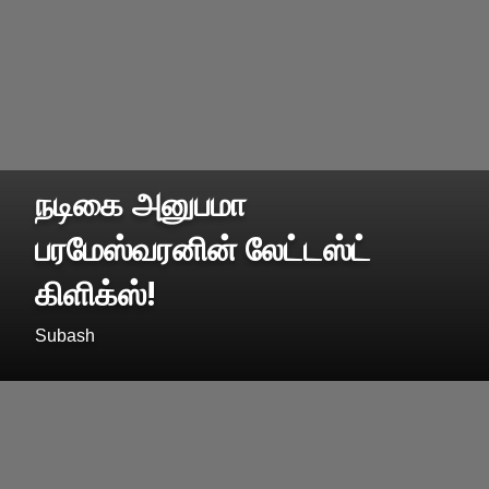
நடிகை அனுபமா
பரமேஸ்வரனின் லேட்டஸ்ட்
கிளிக்ஸ்!
Subash