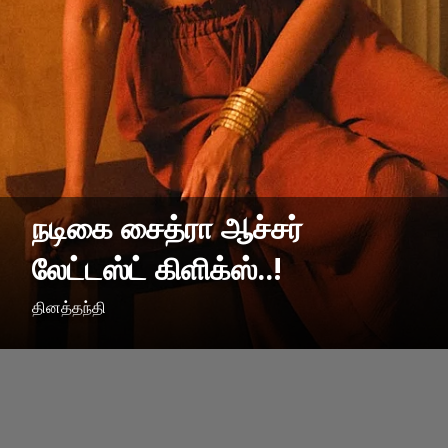
நடிகை சைத்ரா ஆச்சர்
லேட்டஸ்ட் கிளிக்ஸ்..!
தினத்தந்தி