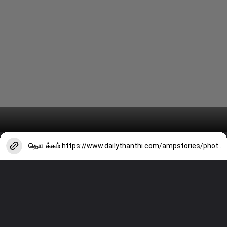
தொடக்கம்
https://www.dailythanthi.com/ampstories/photo-story/bhagyashree-borses-latest-clicks-that-captivate-fans