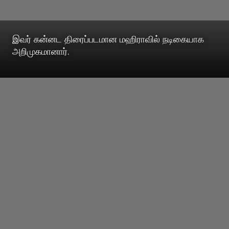
இவர் கன்னட திரைப்படமான மஹிராவில் நடிகையாக
அறிமுகமானார்.