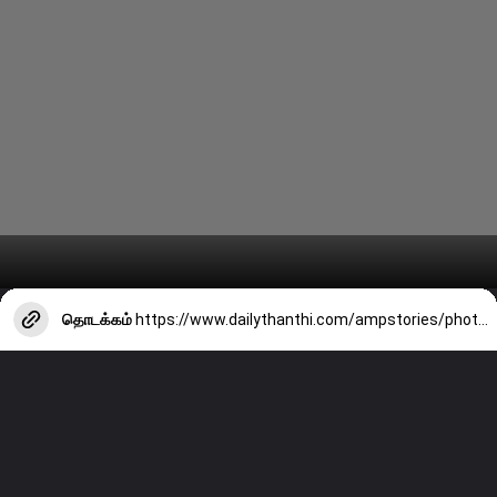
தொடக்கம்
https://www.dailythanthi.com/ampstories/photo-story/actress-rachitha-mahalakshmis-latest-clicks-2