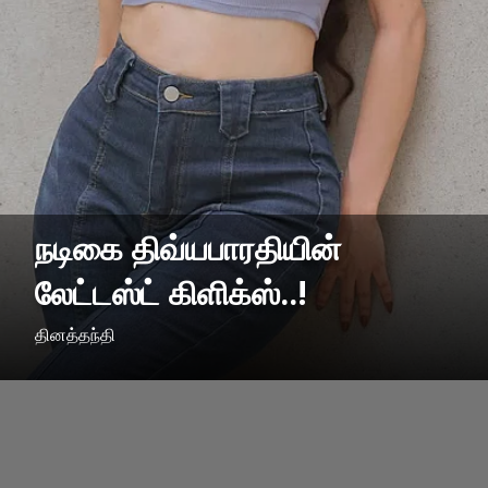
நடிகை திவ்யபாரதியின்
லேட்டஸ்ட் கிளிக்ஸ்..!
தினத்தந்தி