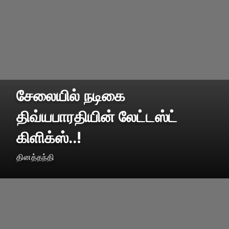
சேலையில் நடிகை
திவ்யபாரதியின் லேட்டஸ்ட்
கிளிக்ஸ்..!
தினத்தந்தி