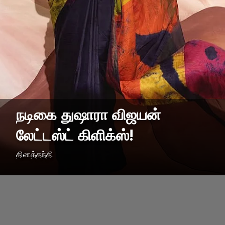
நடிகை துஷாரா விஜயன்
லேட்டஸ்ட் கிளிக்ஸ்!
தினத்தந்தி