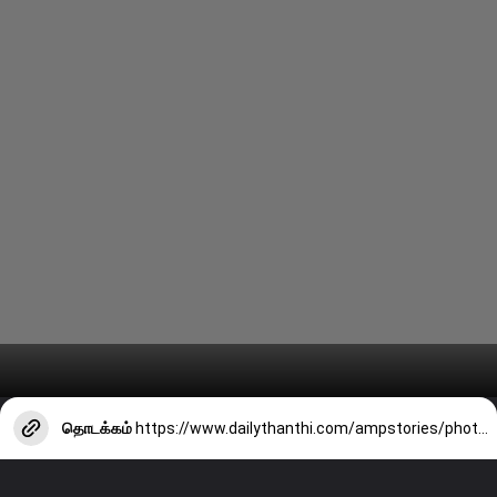
தொடக்கம்
https://www.dailythanthi.com/ampstories/photo-story/actress-samyuktha-menons-latest-clicks-5