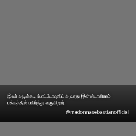
இவர் அடிக்கடி போட்டோஷூட் அவரது இன்ஸ்டாகிராம்
பக்கத்தில் பகிர்ந்து வருகிறார்.
@madonnasebastianofficial