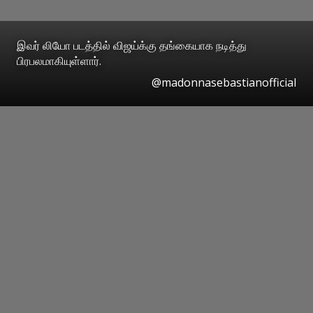
இவர் லியோ படத்தில் விஜய்க்கு தங்கையாக நடித்து
பிரபலமாகியுள்ளார்.
@madonnasebastianofficial