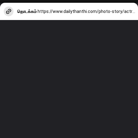
தொடக்கம்
https://www.dailythanthi.com/photo-story/actress-pragyas-latest-clicks-2261