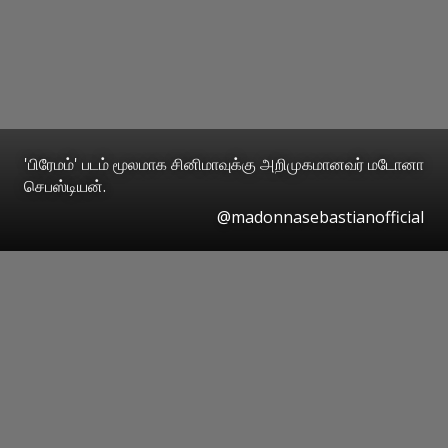
'பிரேமம்' படம் மூலமாக சினிமாவுக்கு அறிமுகமானவர் மடோனா
செபஸ்டியன்.
@madonnasebastianofficial