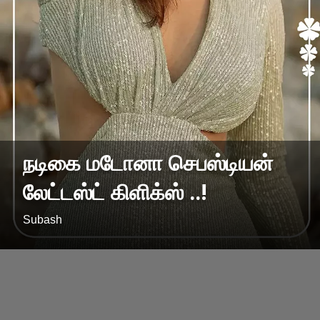
நடிகை மடோனா செபஸ்டியன்
லேட்டஸ்ட் கிளிக்ஸ் ..!
Subash