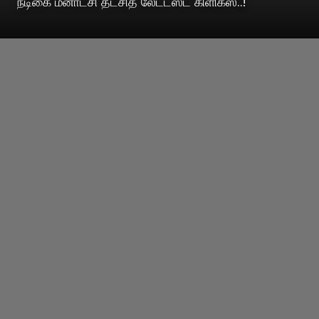
நடிகை மீனாட்சி தீட்சித் லேட்டஸ்ட் கிளிக்ஸ்..!