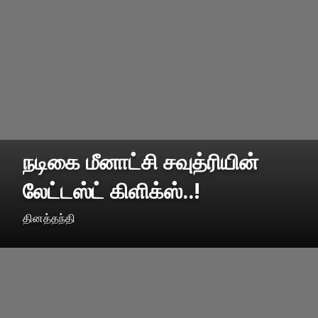
நடிகை மீனாட்சி சவுத்ரியின்
லேட்டஸ்ட் கிளிக்ஸ்..!
தினத்தந்தி