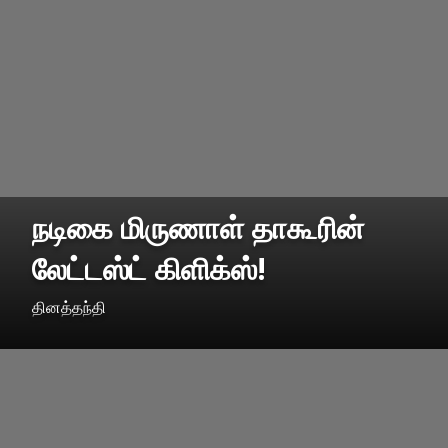
நடிகை மிருணாள் தாகூரின்
லேட்டஸ்ட் கிளிக்ஸ்!
தினத்தந்தி