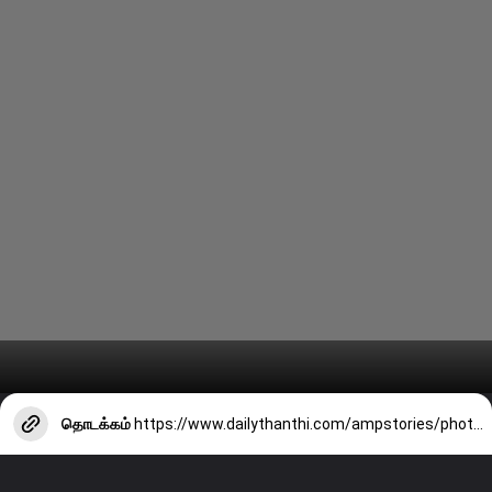
தொடக்கம்
https://www.dailythanthi.com/ampstories/photo-story/actress-anju-kurians-latest-clicks-3