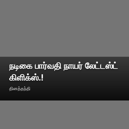
நடிகை பார்வதி நாயர் லேட்டஸ்ட்
கிளிக்ஸ்.!
தினத்தந்தி