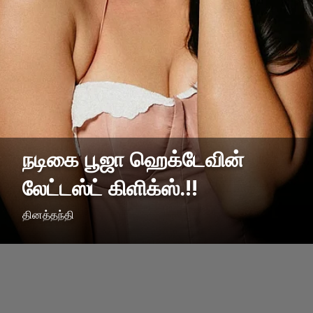
நடிகை பூஜா ஹெக்டேவின்
லேட்டஸ்ட் கிளிக்ஸ்.!!
தினத்தந்தி