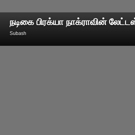
நடிகை பிரக்யா நாக்ராவின் லேட்டஸ்
Subash