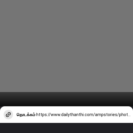
தொடக்கம்
https://www.dailythanthi.com/ampstories/photo-story/actress-lakshmi-rais-latest-clicks-3