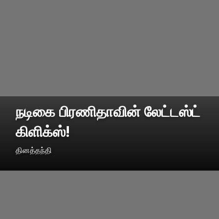
நடிகை பிரணிதாவின் லேட்டஸ்ட்
கிளிக்ஸ்!
தினத்தந்தி