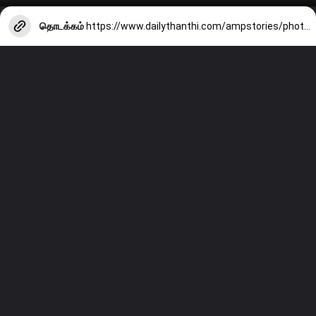
தொடக்கம்
https://www.dailythanthi.com/ampstories/photo-story/actress-shruti-haasans-latest-clicks-4