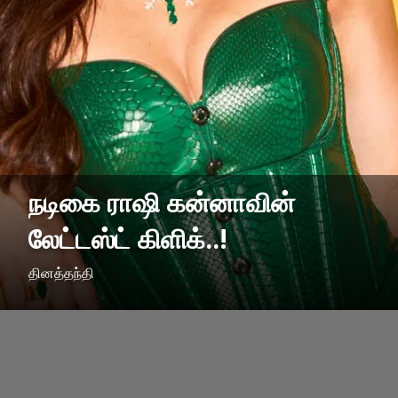
நடிகை ராஷி கன்னாவின்
லேட்டஸ்ட் கிளிக்..!
தினத்தந்தி