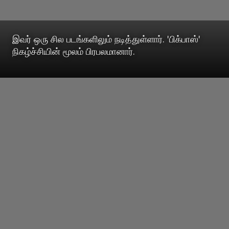
இவர் ஒரு சில படங்களிலும் நடித்துள்ளார். 'பிக்பாஸ்'
நிகழ்ச்சியின் மூலம் பிரபலமானார்.