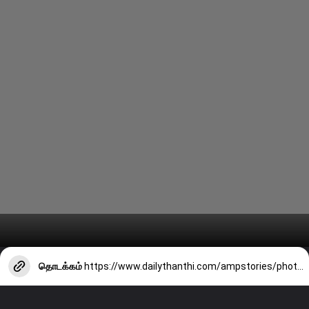
தொடக்கம்
https://www.dailythanthi.com/ampstories/photo-story/actress-mrunal-thakurs-latest-clicks-5