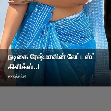
நடிகை ரேஷ்மாவின் லேட்டஸ்ட்
கிளிக்ஸ்..!
தினத்தந்தி