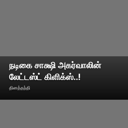
நடிகை சாக்ஷி அகர்வாலின்
லேட்டஸ்ட் கிளிக்ஸ்..!
தினத்தந்தி