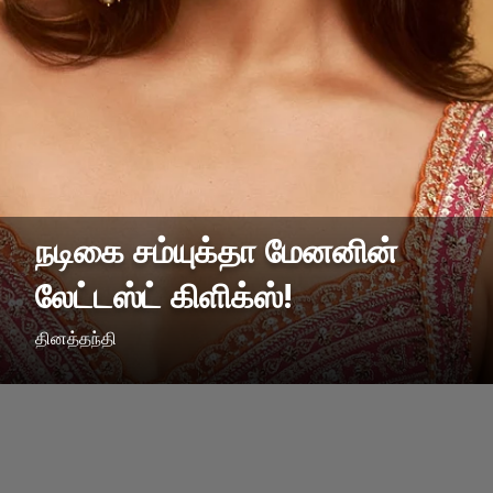
நடிகை சம்யுக்தா மேனனின்
லேட்டஸ்ட் கிளிக்ஸ்!
தினத்தந்தி