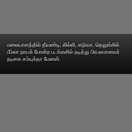
மலையாளத்தில் தீவண்டி, லில்லி, கடுவா, தெலுங்கில்
பீம்லா நாயக் போன்ற படங்களில் நடித்து பிரபலமானவர்
நடிகை சம்யுக்தா மேனன்.