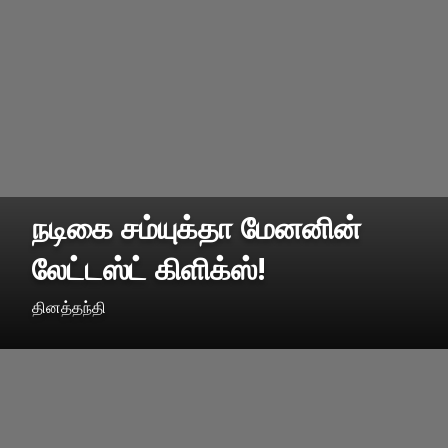
நடிகை சம்யுக்தா மேனனின்
லேட்டஸ்ட் கிளிக்ஸ்!
தினத்தந்தி