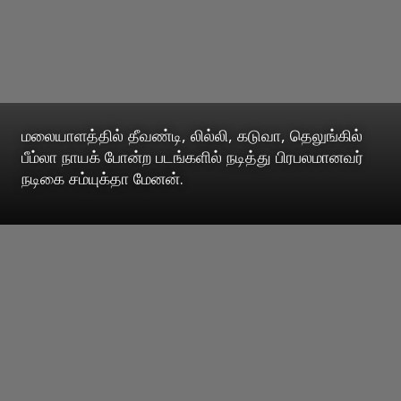
மலையாளத்தில் தீவண்டி, லில்லி, கடுவா, தெலுங்கில்
பீம்லா நாயக் போன்ற படங்களில் நடித்து பிரபலமானவர்
நடிகை சம்யுக்தா மேனன்.