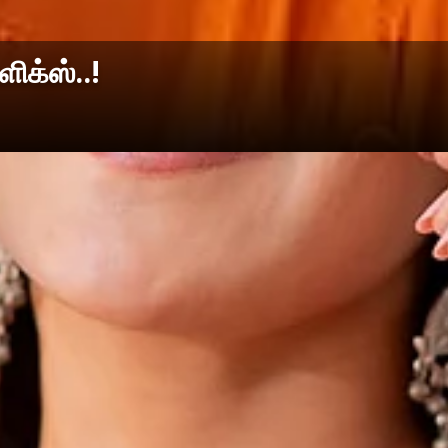
ிக்ஸ்..!