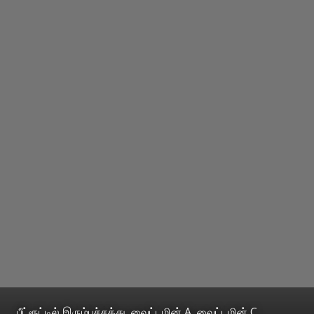
பீட்ரூட்டில் இரும்புச்சத்து, வைட்டமின் A, வைட்டமின் C,