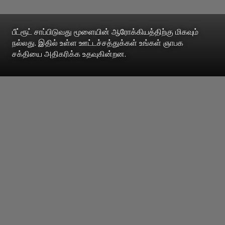
பீட்ரூட் சாப்பிடுவது மூளையின் ஆரோக்கியத்திற்கு மிகவும்
நல்லது. இதில் உள்ள ஊட்டச்சத்துக்கள் உங்கள் ஞாபக
சக்தியை அதிகரிக்க உதவுகின்றன.