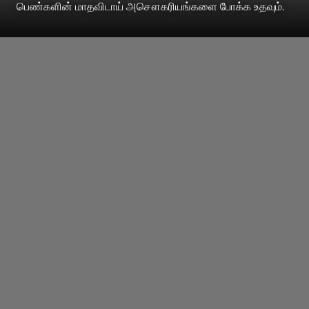
பெண்களின் மாதவிடாய் அசௌகரியங்களை போக்க உதவும்.