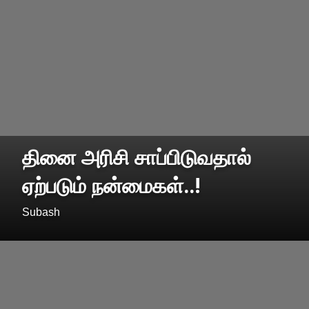
தினை அரிசி சாப்பிடுவதால்
ஏற்படும் நன்மைகள்..!
Subash