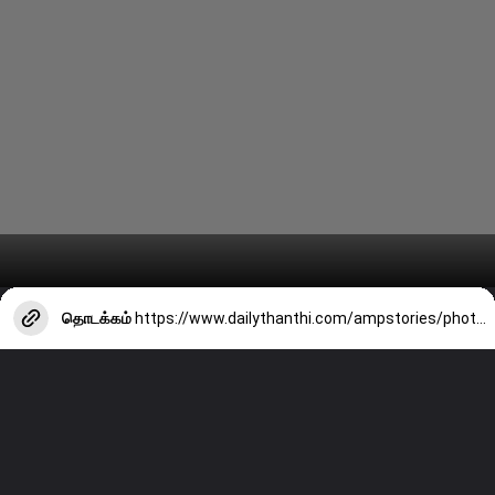
தொடக்கம்
https://www.dailythanthi.com/ampstories/photo-story/actress-meenakshi-dixits-latest-clicks