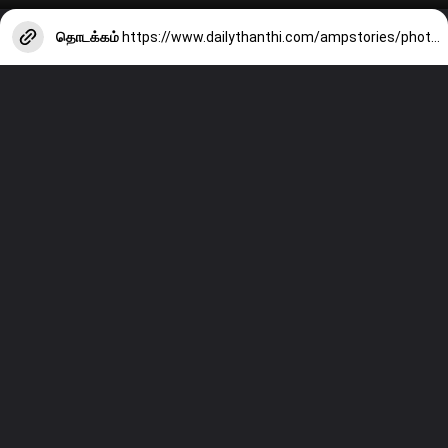
தொடக்கம்
https://www.dailythanthi.com/ampstories/photo-story/%E0%AE%95%E0%AF%81%E0%AE%B4%E0%AE%A8%E0%AF%8D%E0%AE%A4%E0%AF%88%E0%AE%95%E0%AE%B3%E0%AF%8D-%E0%AE%B5%E0%AE%BF%E0%AE%B0%E0%AF%81%E0%AE%AE%E0%AF%8D%E0%AE%AA%E0%AF%81%E0%AE%AE%E0%AF%8D-%E0%AE%AA%E0%AE%BF%E0%AE%B0%E0%AE%9F%E0%AF%8D-%E0%AE%85%E0%AE%B2%E0%AF%8D%E0%AE%B5%E0%AE%BE-%E0%AE%9A%E0%AF%86%E0%AE%AF%E0%AF%8D%E0%AE%B5%E0%AE%A4%E0%AF%81-%E0%AE%8E%E0%AE%AA%E0%AF%8D%E0%AE%AA%E0%AE%9F%E0%AE%BF