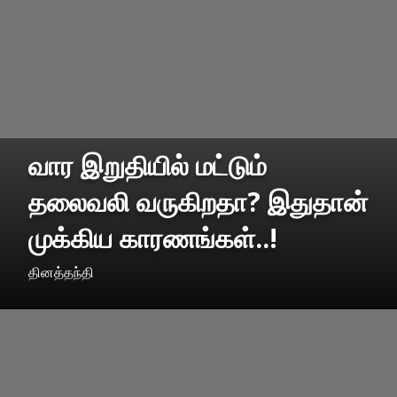
வார இறுதியில் மட்டும்
தலைவலி வருகிறதா? இதுதான்
முக்கிய காரணங்கள்..!
தினத்தந்தி