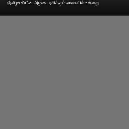
நீர்வீழ்ச்சியின் அழகை ரசிக்கும் வகையில் உள்ளது