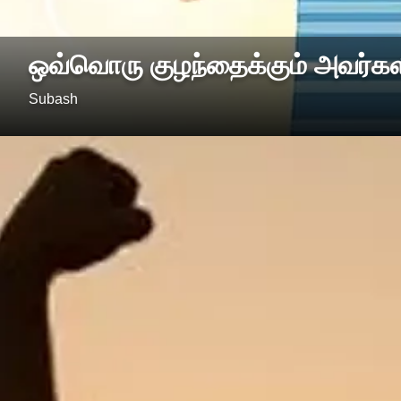
ஒவ்வொரு குழந்தைக்கும் அவர்களின
Subash