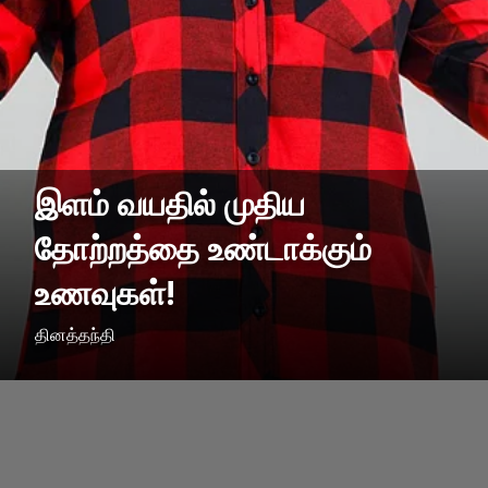
இளம் வயதில் முதிய
தோற்றத்தை உண்டாக்கும்
உணவுகள்!
தினத்தந்தி